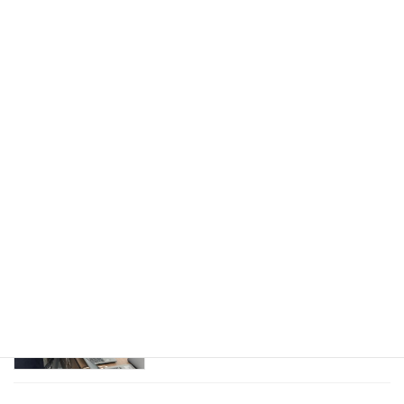
ウェビナー（webinar）を開催し、800
お知らせ
名を超える視聴者にご参加頂きました
2020年6月8日
60名を超えるオンライン会議をホストし
お知らせ
ました
2020年5月25日
オンラインイベントの対応が増加中です
お知らせ
2020年3月12日