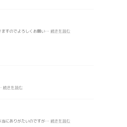
ン
化
ラ
に
イ
つ
ン
い
ミ
て
:
きますのでよろしくお願い…
続きを読む
ー
サ
テ
イ
ィ
ト
ン
リ
グ！？
ニ
ュ
ー
ア
ル
:
…
続きを読む
2023
サ
ー
バ
変
更
:
本当にありがたいのですが…
続きを読む
の
オ
お