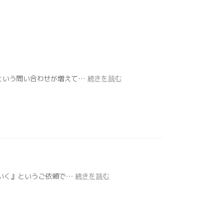
:
という問い合わせが増えて…
続きを読む
ク
レ
ジ
ッ
ト
カ
ー
ド
決
:
ていく』というご依頼で…
続きを読む
済
300
の
人
認
と
証
オ
強