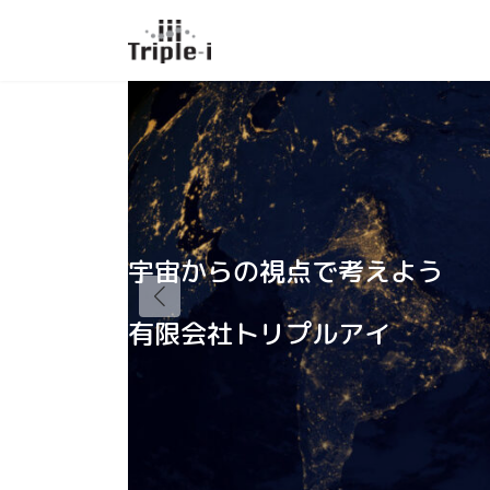
コ
ナ
ン
ビ
テ
ゲ
ン
ー
ツ
シ
へ
ョ
ス
ン
キ
に
ッ
移
プ
動
宇宙からの視点で
考えよう
有限会社トリプルアイ