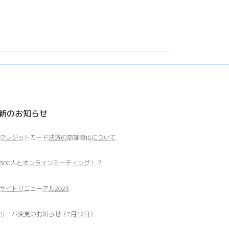
ン
知
ラ
ら
イ
せ
ン
（7
会
月
議
12
に
日）
お
け
る
有
新のお知らせ
線
LAN
クレジットカード決済の認証強化について
の
ス
ス
300人とオンラインミーティング！？
メ
サイトリニューアル2023
サーバ変更のお知らせ（7月12日）